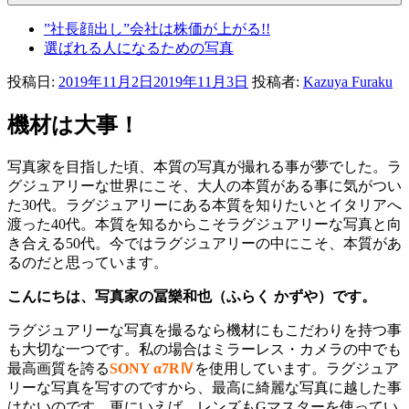
”社長顔出し”会社は株価が上がる!!
選ばれる人になるための写真
投稿日:
2019年11月2日
2019年11月3日
投稿者:
Kazuya Furaku
機材は大事！
写真家を目指した頃、本質の写真が撮れる事が夢でした。ラ
グジュアリーな世界にこそ、大人の本質がある事に気がつい
た30代。ラグジュアリーにある本質を知りたいとイタリアへ
渡った40代。本質を知るからこそラグジュアリーな写真と向
き合える50代。今ではラグジュアリーの中にこそ、本質があ
るのだと思っています。
こんにちは、写真家の冨樂和也（ふらく かずや）です。
ラグジュアリーな写真を撮るなら機材にもこだわりを持つ事
も大切な一つです。私の場合はミラーレス・カメラの中でも
最高画質を誇る
SONY α7RⅣ
を使用しています。ラグジュア
リーな写真を写すのですから、最高に綺麗な写真に越した事
はないのです。更にいえば、レンズもGマスターを使ってい