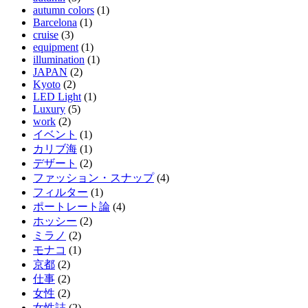
autumn colors
(1)
Barcelona
(1)
cruise
(3)
equipment
(1)
illumination
(1)
JAPAN
(2)
Kyoto
(2)
LED Light
(1)
Luxury
(5)
work
(2)
イベント
(1)
カリブ海
(1)
デザート
(2)
ファッション・スナップ
(4)
フィルター
(1)
ポートレート論
(4)
ホッシー
(2)
ミラノ
(2)
モナコ
(1)
京都
(2)
仕事
(2)
女性
(2)
女性誌
(2)