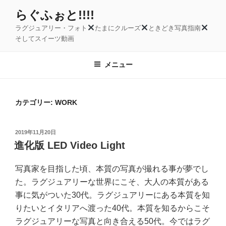
コ
らぐふぉと!!!!
ン
ラグジュアリー・フォト
たまにクルーズ
ときどき写真指南
テ
そしてスイーツ動画
ン
ツ
メニュー
へ
ス
キ
カテゴリー:
WORK
ッ
プ
投
2019年11月20日
稿
進化版 LED Video Light
日:
写真家を目指した頃、本質の写真が撮れる事が夢でし
た。ラグジュアリーな世界にこそ、大人の本質がある
事に気がついた30代。ラグジュアリーにある本質を知
りたいとイタリアへ渡った40代。本質を知るからこそ
ラグジュアリーな写真と向き合える50代。今ではラグ