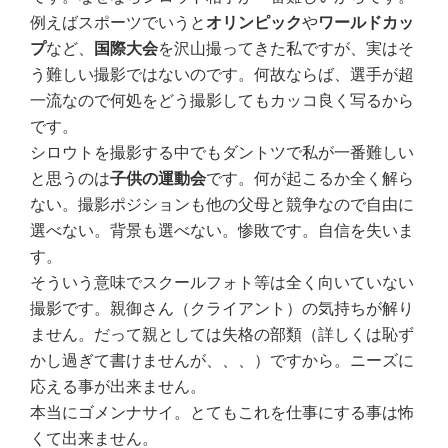
例えばスポーツでいうと
オリンピック
や
ワールドカッ
プ
など、
国際大会
を沢山撮ってきた私ですが、実はそ
う難しい撮影ではないのです。何故ならば、選手が超
一流なので何処をどう撮影してもカッコ良く写るから
です。
シロウトを撮影する中でもダントツで私が一番難しい
と思うのは
子供の運動会
です。何が起こるか全く解ら
ない。撮影ポジションも他の父母と競争なので自由に
選べない。背景も選べない。惨敗です。自信を失いま
す。
そういう意味でスクールフォト等は全く向いていない
撮影です。親御さん（クライアント）の気持ちが解り
ません。だって親としては失格の部類（詳しくは恥ず
かし過ぎて書けませんが、、、）ですから。ニーズに
応える事が出来ません。
本当にゴメンナサイ。とてもこれを仕事にする事は怖
くて出来ません。