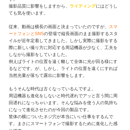
撮影品質に影響をしますから、
ライティング
にはどうし
ても気を使います。
従来、動画は横長の画面と決まっていたのですが、
スマ
ートフォンとSNS
の登場で縦長画面のまま撮影するスタ
イルが近年定着してきました。しかし実際に撮影をする
際に新しい撮り方に対応する周辺機器が少なく、工夫を
しながら撮影をしていました。
例えばライトの位置を遠く離して全体に光が回る様にす
るなどです。が、しかし、ライトの位置を遠くにすれば
当然光量が落ちて露出に影響をします。
もうそんな時代は古くなっているんですよ。
周辺機器も進化をしないと時代遅れでアッと言う間に周
回遅れになっちゃいます。そんな悩みを使う人の気持ち
になって進化させたのが今回の製品です。
筐体の横についたネジ穴が本当にいい仕事をするんで
す。まさにスマートフォンで撮影するために進化した感