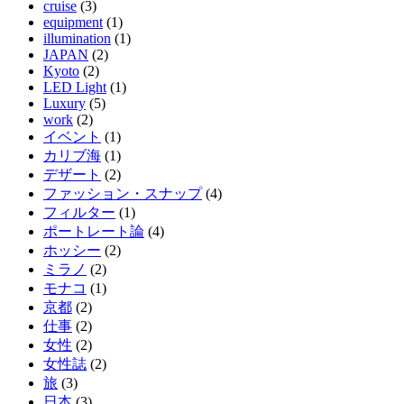
cruise
(3)
equipment
(1)
illumination
(1)
JAPAN
(2)
Kyoto
(2)
LED Light
(1)
Luxury
(5)
work
(2)
イベント
(1)
カリブ海
(1)
デザート
(2)
ファッション・スナップ
(4)
フィルター
(1)
ポートレート論
(4)
ホッシー
(2)
ミラノ
(2)
モナコ
(1)
京都
(2)
仕事
(2)
女性
(2)
女性誌
(2)
旅
(3)
日本
(3)