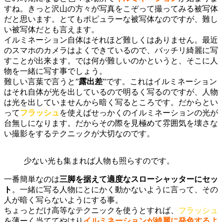
すね。きっと沢山の方々が写真をこぞって撮ってみる被写体
だと思います。とてもポピュラーな被写体なのですが、難し
い被写体だとも言えます。
イルミネーション自体はそれほど難しくはありません。最近
のスマホのカメラはよくできているので、バッチリ綺麗に写
すことが出来ます。では何が難しいのかというと、そこに人
物を一緒に写す事でしょう。
難しい言葉で言うと”
露出差
”です。これはイルミネーション
はそれ自体が光を出しているので明るく写るのですが、人物
は光を出していませんから暗く写るところです。だからとい
って
フラッシュ
を使えばせっかくのイルミネーションの光が
台無しになります。だからその際を見極めて雰囲気を壊さな
い撮影をするテクニックが大切なのです。
少ない光も集まれば人物も照らすのです。
一番簡単なのは
三脚を据えて適度なスローシャッターにセッ
ト
。一緒に写る人物にとにかく動かないように言って、その
人が暗く写らないようにする事。
ちょっとだけ高等なテクニックを使うとすれば、
フラッシュ
を薄ーく当ててやはり
イルミネーションが綺麗に発色するよ