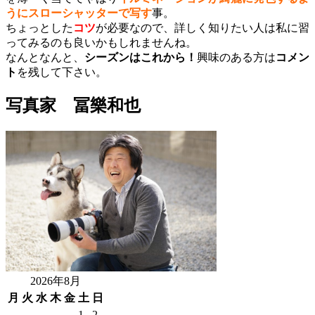
うにスローシャッターで写す
事。
ちょっとした
コツ
が必要なので、詳しく知りたい人は私に習
ってみるのも良いかもしれませんね。
なんとなんと、
シーズンはこれから！
興味のある方は
コメン
ト
を残して下さい。
写真家 冨樂和也
2026年8月
月
火
水
木
金
土
日
1
2