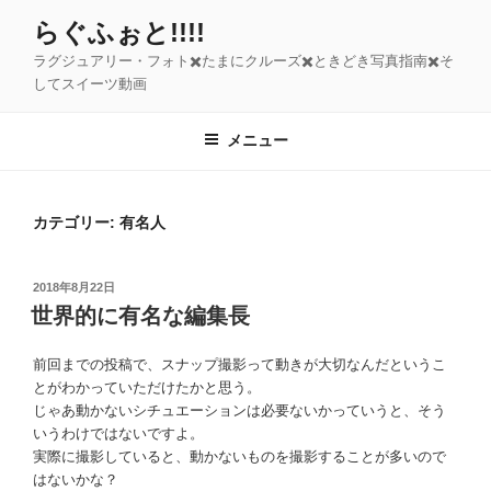
コ
らぐふぉと!!!!
ン
ラグジュアリー・フォト✖️たまにクルーズ✖️ときどき写真指南✖️そ
テ
してスイーツ動画
ン
ツ
メニュー
へ
ス
キ
カテゴリー:
有名人
ッ
プ
投
2018年8月22日
稿
世界的に有名な編集長
日:
前回までの投稿で、スナップ撮影って動きが大切なんだというこ
とがわかっていただけたかと思う。
じゃあ動かないシチュエーションは必要ないかっていうと、そう
いうわけではないですよ。
実際に撮影していると、動かないものを撮影することが多いので
はないかな？