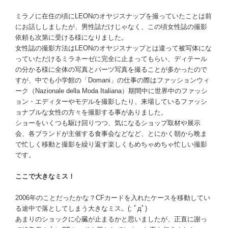
ミラノに在住の頃にLEONのオヤジスナップを撮っていたことは前
にお話ししましたが、男性誌だけじゃなく、この頃女性誌の撮影
依頼も次第に受ける様になりました。
女性誌の撮影方法はLEONのオヤジスナップとは違って被写体にな
っていただけるミラネーゼに完全に止まってもらい、ディテール
の分かる様に全体の写真とパーツ写真を撮ることが多かったので
すが、中でも小学館の「Domani」の仕事の際はファッションウィ
ーク（Nazionale della Moda Italiana）期間中に世界中のファッシ
ョン・エディターやモデルを撮影したり、来場しているファッシ
ョナブルな女性の方々を撮影する事がありました。
ショーをいくつも駆け回りつつ、気になるショップ取材や展示
会、各ブランドが主催する食事会などなど、とにかく朝から晩ま
で忙しく移動と撮影を繰り返す楽しくもめちゃめちゃ忙しい撮影
です。
ここで大きなミス！
2006年のことだったかな？CFカードを入れたケースを移動してい
る途中で落としてしまう大きなミス。(; ﾟдﾟ)
あまりのショックに心臓が止まるかと思いましたが、正直に謝っ