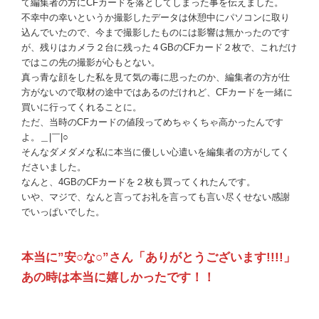
て編集者の方にCFカードを落としてしまった事を伝えました。
不幸中の幸いというか撮影したデータは休憩中にパソコンに取り
込んでいたので、今まで撮影したものには影響は無かったのです
が、残りはカメラ２台に残った４GBのCFカード２枚で、これだけ
ではこの先の撮影が心もとない。
真っ青な顔をした私を見て気の毒に思ったのか、編集者の方が仕
方がないので取材の途中ではあるのだけれど、CFカードを一緒に
買いに行ってくれることに。
ただ、当時のCFカードの値段ってめちゃくちゃ高かったんです
よ。＿|￣|○
そんなダメダメな私に本当に優しい心遣いを編集者の方がしてく
ださいました。
なんと、4GBのCFカードを２枚も買ってくれたんです。
いや、マジで、なんと言ってお礼を言っても言い尽くせない感謝
でいっぱいでした。
本当に”安○な○”さん「ありがとうございます!!!!」
あの時は本当に嬉しかったです！！