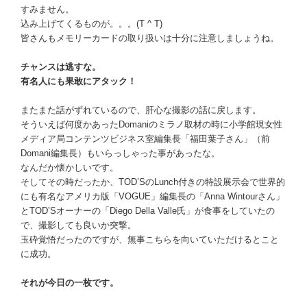
すみません。
込み上げてくるものが。。。(T ^ T)
皆さんもメモリーカードの取り扱いは十分に注意しましょうね。
チャンスは逃すな。
有名人にも果敢にアタック！
またまた話がずれているので、肝心な撮影の話に戻します。
そういえば何度かあったDomaniのミラノ取材の時に小学館現女性
メディア局コンテンツビジネス室編集長「福田葉子さん」（前
Domani編集長）もいらっしゃった事があったな。
なんだか懐かしいです。
そしてその時だったか、TOD’SのLunch付きの特設展示会で世界的
にも有名なアメリカ版「VOGUE」編集長の「Anna Wintourさん」
とTOD’Sオーナーの「Diego Della Valle氏」が食事をしていたの
で、撮影しても良いか突撃。
玉砕覚悟だったのですが、無事こちらを向いていただけるとこと
に成功。
それが今日の一枚です。